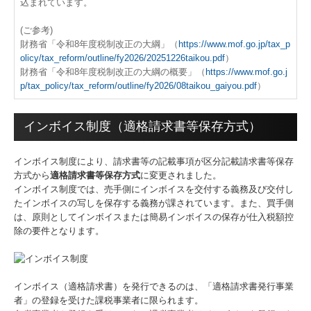
込まれています。
健康事業所宣言
(ご参考)
行動計画
財務省「令和8年度税制改正の大綱」（
https://www.mof.go.jp/tax_p
olicy/tax_reform/outline/fy2026/20251226taikou.pdf
）
あおぞら通信(R8)
財務省「令和8年度税制改正の大綱の概要」（
https://www.mof.go.j
p/tax_policy/tax_reform/outline/fy2026/08taikou_gaiyou.pdf
）
業務案内
インボイス制度（適格請求書等保存方式）
サービス案内
インボイス制度により、請求書等の記載事項が区分記載請求書等保存
料金について
方式から
適格請求書等保存方式
に変更されました。
インボイス制度では、売手側にインボイスを交付する義務及び交付し
金融機関の皆様へ
たインボイスの写しを保存する義務が課されています。また、買手側
は、原則としてインボイスまたは簡易インボイスの保存が仕入税額控
お問合わせ
除の要件となります。
インボイス（適格請求書）を発行できるのは、「適格請求書発行事業
者」の登録を受けた課税事業者に限られます。