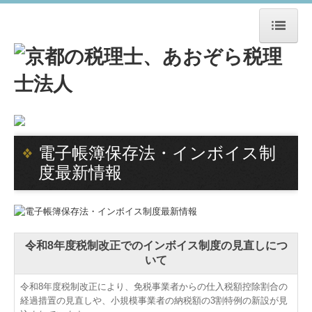
HOME
事務所紹介
事務所概要
電子帳簿保存法・インボイス制
スタッフ紹介
度最新情報
経営理念
ＴＫＣ関連・提携企業
令和8年度税制改正でのインボイス制度の見直しにつ
アクセス
いて
SDGs宣言書
令和8年度税制改正により、免税事業者からの仕入税額控除割合の
経過措置の見直しや、小規模事業者の納税額の3割特例の新設が見