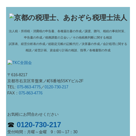
法人税・所得税・消費税の申告書、各種届出書の作成／
譲渡、贈与、相続の事前対策、
申告書の作成／
税務調査の立会い／
その他税務判断に関する相談
試算表、経営分析表の作成／
総勘定元帳の記帳代行／
決算書の作成／
会計処理に関する
相談／
経営計画、資金繰り計画の相談、指導／
各種書類の作成
〒616-8217
京都市右京区常盤東ノ町6番地5SKYビル2F
TEL:
075-863-4775
／
0120-730-217
FAX：
075-863-4776
お気軽にお問合わせください
☎
0120-730-217
受付時間：
月曜～金曜 9：00～17：30