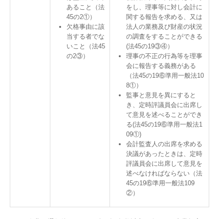
あること（法
をし、理事等に対し会計に
45の2①）
関する報告を求める、又は
欠格事由に該
法人の業務及び財産の状況
当する者でな
の調査をすることができる
いこと（法45
(法45の19③④）
の2③）
理事の不正の行為等を理事
会に報告する義務がある
（法45の19⑥準用一般法10
8①）
監事と意見を異にすると
き、定時評議員会に出席し
て意見を述べることができ
る(法45の19⑥準用一般法1
09①)
会計監査人の出席を求める
決議があったときは、定時
評議員会に出席して意見を
述べなければならない（法
45の19⑥準用一般法109
②）