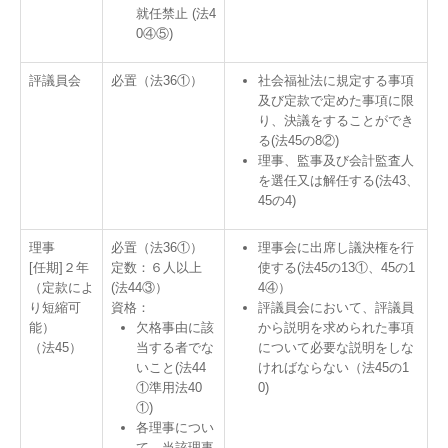
就任禁止 (法4
0④⑤)
評議員会
必置（法36①）
社会福祉法に規定する事項
及び定款で定めた事項に限
り、決議をすることができ
る(法45の8②)
理事、監事及び会計監査人
を選任又は解任する(法43、
45の4)
理事
必置（法36①）
理事会に出席し議決権を行
[任期]２年
定数：６人以上
使する(法45の13①、45の1
（定款によ
(法44③）
4④）
り短縮可
資格：
評議員会において、評議員
能）
欠格事由に該
から説明を求められた事項
（法45）
当する者でな
について必要な説明をしな
いこと(法44
ければならない（法45の1
①準用法40
0)
①)
各理事につい
て、当該理事