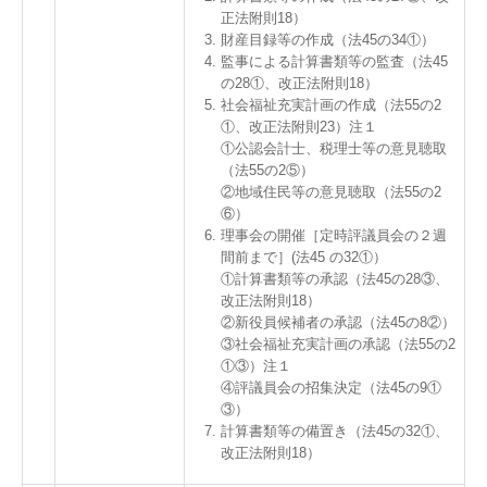
正法附則18）
財産目録等の作成（法45の34①）
監事による計算書類等の監査（法45
の28①、改正法附則18）
社会福祉充実計画の作成（法55の2
①、改正法附則23）注１
①公認会計士、税理士等の意見聴取
（法55の2⑤）
②地域住民等の意見聴取（法55の2
⑥）
理事会の開催［定時評議員会の２週
間前まで］(法45 の32①）
①計算書類等の承認（法45の28③、
改正法附則18）
②新役員候補者の承認（法45の8②）
③社会福祉充実計画の承認（法55の2
①③）注１
④評議員会の招集決定（法45の9①
③）
計算書類等の備置き（法45の32①、
改正法附則18）