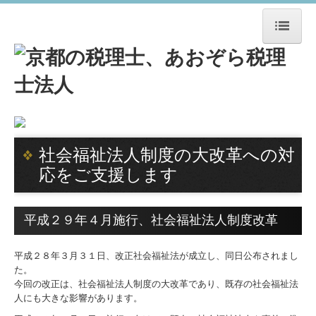
HOME
事務所紹介
事務所概要
社会福祉法人制度の大改革への対
スタッフ紹介
応をご支援します
経営理念
平成２９年４月施行、社会福祉法人制度改革
ＴＫＣ関連・提携企業
平成２８年３月３１日、改正社会福祉法が成立し、同日公布されまし
アクセス
た。
今回の改正は、社会福祉法人制度の大改革であり、既存の社会福祉法
SDGs宣言書
人にも大きな影響があります。