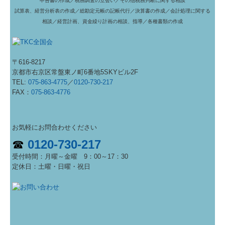
申告書の作成／
税務調査の立会い／
その他税務判断に関する相談
試算表、経営分析表の作成／
総勘定元帳の記帳代行／
決算書の作成／
会計処理に関する
相談／
経営計画、資金繰り計画の相談、指導／
各種書類の作成
〒616-8217
京都市右京区常盤東ノ町6番地5SKYビル2F
TEL:
075-863-4775
／
0120-730-217
FAX：
075-863-4776
お気軽にお問合わせください
☎
0120-730-217
受付時間：
月曜～金曜 9：00～17：30
定休日：土曜・日曜・祝日