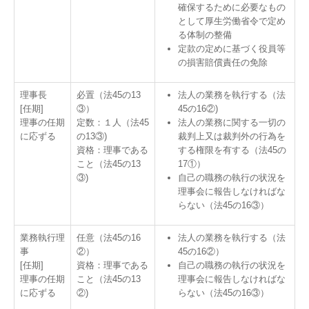
確保するために必要なもの
として厚生労働省令で定め
る体制の整備
定款の定めに基づく役員等
の損害賠償責任の免除
理事長
必置（法45の13
法人の業務を執行する（法
[任期]
③）
45の16②)
理事の任期
定数：１人（法45
法人の業務に関する一切の
に応ずる
の13③)
裁判上又は裁判外の行為を
資格：理事である
する権限を有する（法45の
こと（法45の13
17①）
③)
自己の職務の執行の状況を
理事会に報告しなければな
らない（法45の16③）
業務執行理
任意（法45の16
法人の業務を執行する（法
事
②）
45の16②）
[任期]
資格：理事である
自己の職務の執行の状況を
理事の任期
こと（法45の13
理事会に報告しなければな
に応ずる
②)
らない（法45の16③）