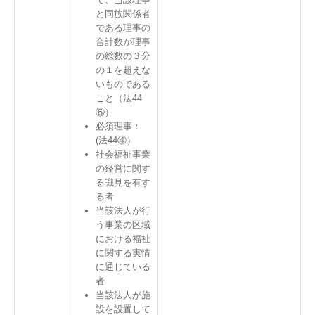
と同族関係者
である理事の
合計数が理事
の総数の３分
の１を超えな
いものである
こと（法44
⑥）
必須理事：
(法44④）
社会福祉事業
の経営に関す
る識見を有す
る者
当該法人が行
う事業の区域
における福祉
に関する実情
に通じている
者
当該法人が施
設を設置して