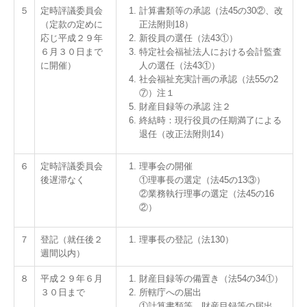
５
定時評議委員会
計算書類等の承認（法45の30②、改
（定款の定めに
正法附則18）
応じ平成２９年
新役員の選任（法43①）
６月３０日まで
特定社会福祉法人における会計監査
に開催）
人の選任（法43①）
社会福祉充実計画の承認（法55の2
⑦）注１
財産目録等の承認 注２
終結時：現行役員の任期満了による
退任（改正法附則14）
６
定時評議委員会
理事会の開催
後遅滞なく
①理事長の選定（法45の13③）
②業務執行理事の選定（法45の16
②）
７
登記（就任後２
理事長の登記（法130）
週間以内）
８
平成２９年６月
財産目録等の備置き（法54の34①）
３０日まで
所轄庁への届出
①計算書類等、財産目録等の届出