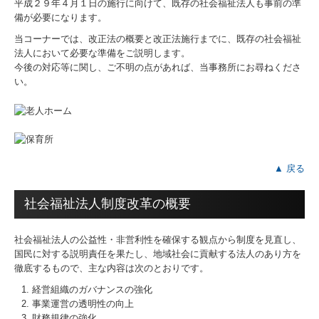
平成２９年４月１日の施行に向けて、既存の社会福祉法人も事前の準
健康事業所宣言
備が必要になります。
行動計画
当コーナーでは、改正法の概要と改正法施行までに、既存の社会福祉
法人において必要な準備をご説明します。
あおぞら通信(R8)
今後の対応等に関し、ご不明の点があれば、当事務所にお尋ねくださ
い。
業務案内
サービス案内
料金について
▲ 戻る
金融機関の皆様へ
社会福祉法人制度改革の概要
お問合わせ
社会福祉法人の公益性・非営利性を確保する観点から制度を見直し、
国民に対する説明責任を果たし、地域社会に貢献する法人のあり方を
徹底するもので、主な内容は次のとおりです。
経営組織のガバナンスの強化
事業運営の透明性の向上
財務規律の強化