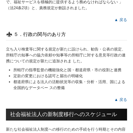
で、福祉サービスを積極的に提供するよう務めなければならない 」
（法24条2項）と、責務規定が創設されました。
▲ 戻る
５．行政の関与のあり方
立ち入り検査等に関する規定が新たに設けられ、勧告・公表の規定、
所轄庁の知事への協力依頼や知事等の所轄庁に対する意見等行政の連
携についての規定が新たに追加されま した。
所轄庁の指導監督の機能強化と国・都道府県・市の役割と連携
定款の変更における認可と届出の明確化
都道府県による法人の活動状況等の収集・分析・活用、国による
全国的なデータベー スの整備
▲ 戻る
社会福祉法人の新制度移行へのスケジュール
新たな社会福祉法人制度への移行のための手続を行う時期とその内容