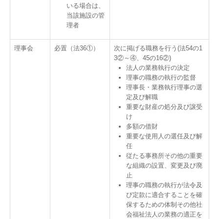
いる場合は、
当該施設の管
理者
理事会
必置（法36①）
次に掲げる職務を行う(法54の1
3②～④、45の16②)
法人の業務執行の決定
理事の職務の執行の監督
理事長・業務執行理事の選
定及び解職
重要な財産の処分及び譲受
け
多額の借財
重要な使用人の選任及び解
任
従たる事務所その他の重要
な組織の設置、変更及び廃
止
理事の職務の執行が法令及
び定款に適合することを確
保するための体制その他社
会福祉法人の業務の適正を