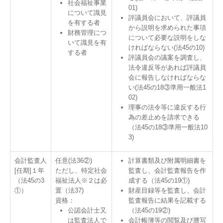
社会福祉事業
01)
について識見
評議員会において、評議員
を有する者
から説明を求められた事項
財務管理につ
について必要な説明をしな
いて識見を有
ければならない(法45の10)
する者
評議員会の議案を調査し、
法令違反等があれば評議員
会に報告しなければならな
い(法45の18③準用一般法1
02)
理事の法令等に違反する行
為の差止めを請求できる
（法45の18③準用一般法10
3)
会計監査人
任意(法36②)
計算書類及び附属明細書を
[任期]１年
ただし、特定社会
監査し、会計監査報告を作
（法45の3
福祉法人※２は必
成する（法45の19①)
①）
置（法37)
財産目録等を監査し、会計
資格：
監査報告に結果を記載する
公認会計士又
（法45の19②)
は監査法人で
会計帳簿等の閲覧及び謄写