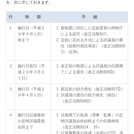
を、次に示しておきます。
行
時 期
手 続
１
施行日（平成２
新制度に対応した定款変更の所轄庁
９年４月１日）
による認可（改正法附則7）
前まで
定款に定める方法による評議員の選
任［始期付就任承諾］（改正法附則9
①、法39）
２
施行日前日（平
改正前の制度による評議員の任期満
成２９年３月３
了による退任（改正法附則9③）
１日）
３
施行日（平成２
新定款の効力発生（改正法附則7②）
９年４月１日）
評議員の選任の
効力発生［就任］
（改正法附則9②）
４
施行日以後最初
任期満了の役員（理事・監事）の定
の定時評議委員
時評議員会終結時までの任期伸長
会前まで
（改正法附則14 、15）
計算書類等の作成（法45の27②、改