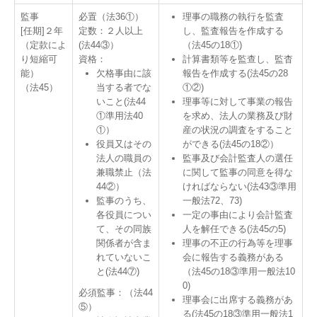
監事
必置（法36①）
理事の職務の執行を監査
[任期]２年
定数：２人以上
し、監査報告を作成する
（定款によ
(法44③）
（法45の18①)
り短縮可
資格：
計算書類等を監查し、監杳
能）
欠格事由に該
報告を作成する(法45の28
（法45）
当する者でな
①②)
いこと(法44
理事等に対して事業の報告
①準用法40
を求め、法人の業務及び財
①）
産の状況の調査をすること
役員又はその
ができる(法45の18②）
法人の職員の
監事及び会計監査人の選任
兼職禁止（法
に関して監事の同意を得な
44②）
ければならない(法43③準用
監事のうち、
一般法72
、73)
各役員につい
一定の事由により会計監査
て、その同族
人を解任できる(法45の5)
関係者が含ま
理事の不正の行為等を理事
れていないこ
会に報告する義務がある
と(法44⑦)
（法45の18③準用一般法10
0)
必須監事：（法44
理事会に出席する義務があ
⑤）
る(法45の18③準用一般法1