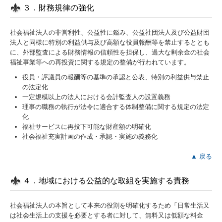
３．財務規律の強化
社会福祉法人の非営利性、公益性に鑑み、公益社団法人及び公益財団
法人と同様に特別の利益供与及び高額な役員報酬等を禁止するととも
に、外部監査による財務情報の信頼性を担保し、過大な剰余金の社会
福祉事業等への再投資に関する規定の整備が行われています。
役員・評議員の報酬等の基準の承認と公表、特別の利益供与禁止
の法定化
一定規模以上の法人における会計監査人の設置義務
理事の職務の執行が法令に適合する体制整備に関する規定の法定
化
福祉サービスに再投下可能な財産額の明確化
社会福祉充実計画の作成・承認・実施の義務化
▲ 戻る
４．地域における公益的な取組を実施する責務
社会福祉法人の本旨として本来の役割を明確化するため「日常生活又
は社会生活上の支援を必要とする者に対して、無料又は低額な料金