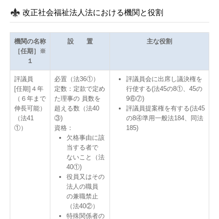
改正社会福祉法人法における機関と役割
機関の名称
設 置
主な役割
［任期］※
１
評議員
必置（法36①）
評議員会に出席し議決権を
[任期]４年
定数：定款で定め
行使する(法45の8①、45の
（６年まで
た理事の 員数を
9⑥⑦)
伸長可能）
超える数（法40
評議員提案権を有する(法45
（法41
③)
の8④準用一般法184、同法
①）
資格：
185)
欠格事由に該
当する者で
ないこと（法
40①)
役員又はその
法人の職員
の兼職禁止
（法40②）
特殊関係者の