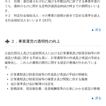
※１ 任期：選任後それぞれに掲げる年数以内に終了する事業年度の
うち、最終のものに関する定時評議員会終結の時までの期間をいいま
す。
※２ 特定社会福祉法人：その事業の規模が政令で定める基準を超え
る社会福祉法人をいいます (法37)。
▲ 戻る
２．事業運営の透明性の向上
公益社団法人及び公益財団法人における計算書類及び財産目録等の作
成及び承認に関する手続を基に、計算書類等の作成及び承認の手続を
厳格化し、これらの書類の開示に関する規定の整備が行われていま
す。
計算書類及び財産目録等の作成及び承認の手続の明確化
計算書類及び財産目録等の備置き及び閲覧に供する義務
会計基準及び会計帳簿の法定化
財務諸表、現況報告書、役員報酬基準の公表にかかる規定の整備
▲ 戻る