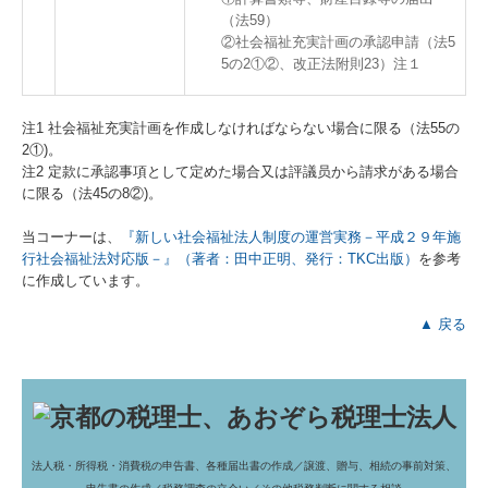
（法59）
②社会福祉充実計画の承認申請（法5
5の2①②、改正法附則23）注１
注1 社会福祉充実計画を作成しなければならない場合に限る（法55の
2①)。
注2 定款に承認事項として定めた場合又は評議员から請求がある場合
に限る（法45の8②)。
当コーナーは、
『新しい社会福祉法人制度の運営実務－平成２９年施
行社会福祉法対応版－』（著者：田中正明、発行：TKC出版）
を参考
に作成しています。
▲ 戻る
法人税・所得税・消費税の申告書、各種届出書の作成／
譲渡、贈与、相続の事前対策、