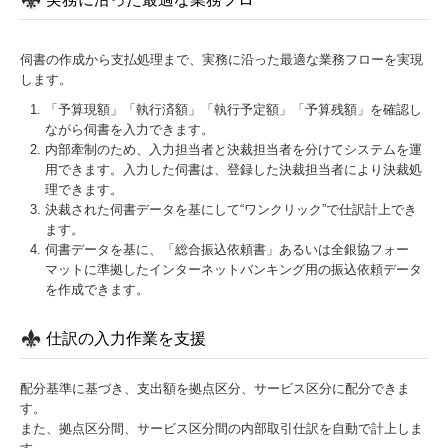
伺書の作成から支払処理まで、実務に沿った最適な業務フローを実現
します。
「予算現額」「執行済額」「執行予定額」「予算残額」を確認し
ながら伺書を入力できます。
内部牽制のため、入力担当者と決裁担当者を分けてシステムを運
用できます。入力した伺書は、登録した決裁担当者により決裁処
理できます。
決裁された伺書データを基にして“ワンクリック”で仕訳計上でき
ます。
伺書データを基に、「総合振込依頼書」あるいは全銀協フォー
マットに準拠したインターネットバンキング用の振込依頼データ
を作成できます。
仕訳の入力作業を支援
配分基準に基づき、支出額を拠点区分、サービス区分に配分できま
す。
また、拠点区分間、サービス区分間の内部取引仕訳を自動で計上しま