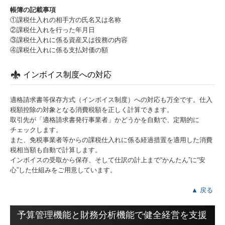
帳簿の記載事項
①課税仕入れの相手方の氏名又は名称
②課税仕入れを行った年月日
③課税仕入れに係る資産又は役務の内容
④課税仕入れに係る支払対価の額
インボイス制度への対応
適格請求書等保存方式（インボイス制度）への対応も万全です。仕入
税額控除の対象となる消費税額を正しく計算できます。
取引先が「適格請求書発行事業者」かどうかを自動で、定期的に
チェックします。
また、免税事業者等からの課税仕入れに係る経過措置を適用した消費
税相当額も自動で計算します。
インボイスの受取から保存、そして仕訳の計上まで“かんたん”に“安
心”した仕組みをご用意しています。
▲ 戻る
予算管理機能と財務分析機能で健全経営を支援