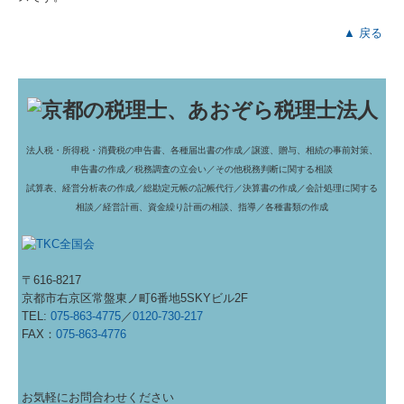
▲ 戻る
法人税・所得税・消費税の申告書、各種届出書の作成／
譲渡、贈与、相続の事前対策、
申告書の作成／
税務調査の立会い／
その他税務判断に関する相談
試算表、経営分析表の作成／
総勘定元帳の記帳代行／
決算書の作成／
会計処理に関する
相談／
経営計画、資金繰り計画の相談、指導／
各種書類の作成
〒616-8217
京都市右京区常盤東ノ町6番地5SKYビル2F
TEL:
075-863-4775
／
0120-730-217
FAX：
075-863-4776
お気軽にお問合わせください