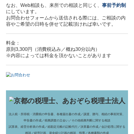
健康事業所宣言
なお、Web相談も、来所での相談と同じく、
事前予約制
にしています。
行動計画
お問合わせフォームから送信される際には、ご相談の内
容やご希望の日時を併せて記載頂ければ幸いです。
あおぞら通信(R8)
料金：
業務案内
原則3,300円（消費税込み／概ね30分以内）
※内容によっては料金を頂かないことがあります
サービス案内
料金について
金融機関の皆様へ
お問合わせ
法人税・所得税・消費税の申告書、各種届出書の作成／
譲渡、贈与、相続の事前対策、
申告書の作成／
税務調査の立会い／
その他税務判断に関する相談
試算表、経営分析表の作成／
総勘定元帳の記帳代行／
決算書の作成／
会計処理に関する
相談／
経営計画、資金繰り計画の相談、指導／
各種書類の作成