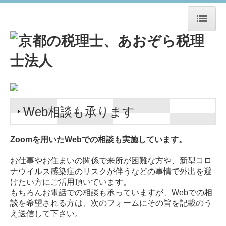
HOME
事務所紹介
事務所概要
Web相談も承ります
スタッフ紹介
Zoomを用いたWebでの相談も実施しています。
経営理念
お仕事やお住まいの関係で来所が困難な方や、新型コロ
ＴＫＣ関連・提携企業
ナウイルス感染症のリスクが伴うなどの事情で外出を避
けたい方にご活用頂いています。
アクセス
もちろんお電話での相談も承っていますが、Webでの相
談を希望される方は、次のフォームにその旨を記載のう
SDGs宣言書
え送信して下さい。